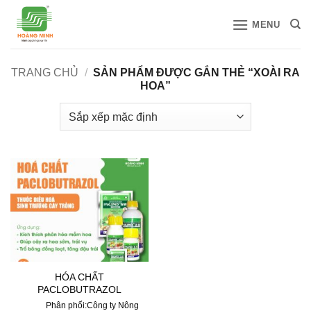
Bỏ
MENU
qua
nội
dung
TRANG CHỦ
/
SẢN PHẨM ĐƯỢC GẮN THẺ “XOÀI RA
HOA”
HÓA CHẤT
PACLOBUTRAZOL
Phân phối:Công ty Nông