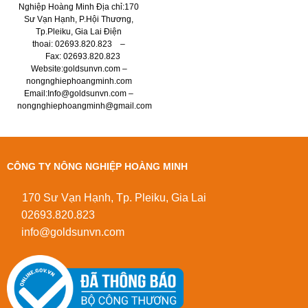
Nghiệp Hoàng Minh Địa chỉ:170
Sư Vạn Hạnh, P.Hội Thương,
Tp.Pleiku, Gia Lai Điện
thoai: 02693.820.823 –
Fax: 02693.820.823
Website:goldsunvn.com –
nongnghiephoangminh.com
Email:Info@goldsunvn.com –
nongnghiephoangminh@gmail.com
CÔNG TY NÔNG NGHIỆP HOÀNG MINH
170 Sư Vạn Hạnh, Tp. Pleiku, Gia Lai
02693.820.823
info@goldsunvn.com