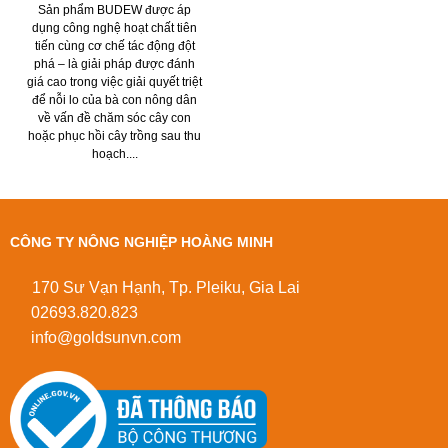
Sản phẩm BUDEW được áp
dụng công nghệ hoạt chất tiên
tiến cùng cơ chế tác động đột
phá – là giải pháp được đánh
giá cao trong việc giải quyết triệt
để nỗi lo của bà con nông dân
về vấn đề chăm sóc cây con
hoặc phục hồi cây trồng sau thu
hoạch....
CÔNG TY NÔNG NGHIỆP HOÀNG MINH
170 Sư Vạn Hạnh, Tp. Pleiku, Gia Lai
02693.820.823
info@goldsunvn.com