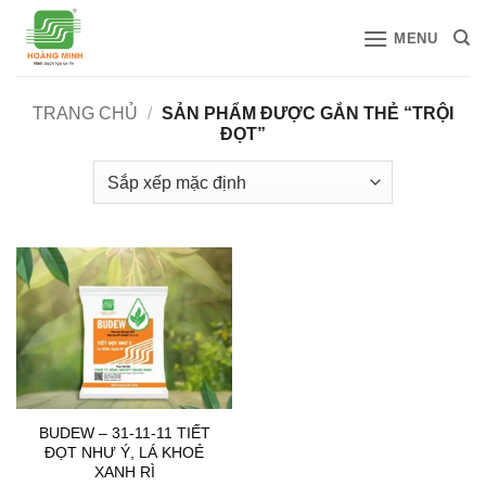
Bỏ
MENU
qua
nội
dung
TRANG CHỦ
/
SẢN PHẨM ĐƯỢC GẮN THẺ “TRỘI
ĐỌT”
BUDEW – 31-11-11 TIẾT
ĐỌT NHƯ Ý, LÁ KHOẺ
XANH RÌ