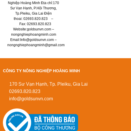
Nghiệp Hoàng Minh Địa chỉ:170
Sư Vạn Hạnh, P.Hội Thương,
Tp.Pleiku, Gia Lai Điện
thoai: 02693.820.823 –
Fax: 02693.820.823
Website:goldsunvn.com –
nongnghiephoangminh.com
Email:Info@goldsunvn.com –
nongnghiephoangminh@gmail.com
CÔNG TY NÔNG NGHIỆP HOÀNG MINH
170 Sư Vạn Hạnh, Tp. Pleiku, Gia Lai
02693.820.823
info@goldsunvn.com