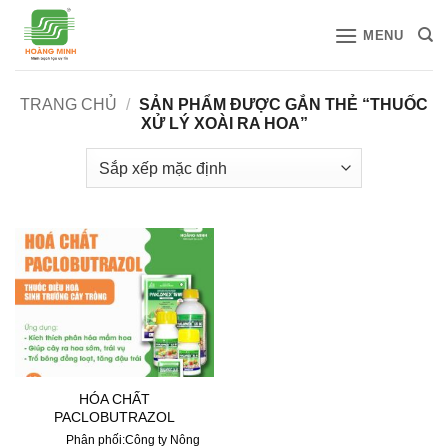
Bỏ
MENU
qua
nội
dung
TRANG CHỦ
/
SẢN PHẨM ĐƯỢC GẮN THẺ “THUỐC
XỬ LÝ XOÀI RA HOA”
HÓA CHẤT
PACLOBUTRAZOL
Phân phối:Công ty Nông