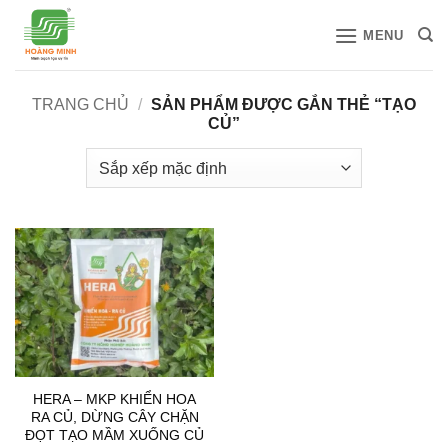
Bỏ
MENU
qua
nội
dung
TRANG CHỦ
/
SẢN PHẨM ĐƯỢC GẮN THẺ “TẠO
CỦ”
HERA – MKP KHIỂN HOA
RA CỦ, DỪNG CÂY CHẶN
ĐỌT TẠO MẦM XUỐNG CỦ