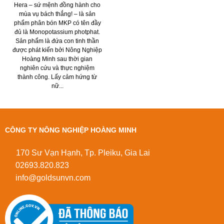
Hera – sứ mệnh đồng hành cho
mùa vụ bách thắng! – là sản
phẩm phân bón MKP có tên đầy
đủ là Monopotassium photphat.
Sản phẩm là đứa con tinh thần
được phát kiến bởi Nông Nghiệp
Hoàng Minh sau thời gian
nghiên cứu và thực nghiệm
thành công. Lấy cảm hứng từ
nữ...
CÔNG TY NÔNG NGHIỆP HOÀNG MINH
170 Sư Vạn Hạnh, Tp. Pleiku, Gia Lai
02693.820.823
info@goldsunvn.com