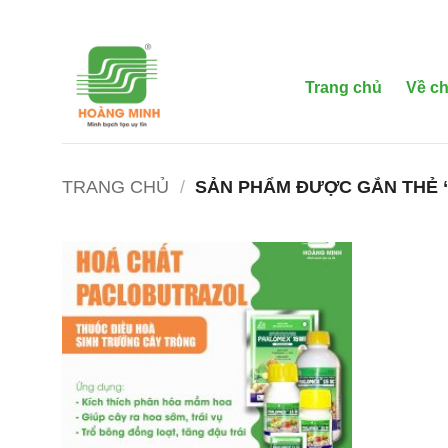
Bỏ
qua
nội
dung
Trang chủ
Về ch
TRANG CHỦ
/
SẢN PHẨM ĐƯỢC GẮN THẺ “