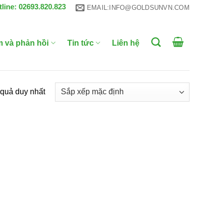
tline: 02693.820.823
EMAIL:INFO@GOLDSUNVN.COM
m và phản hồi
Tin tức
Liên hệ
t quả duy nhất