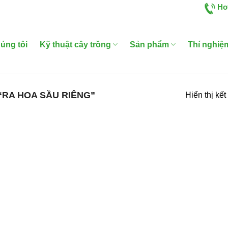
Ho
úng tôi
Kỹ thuật cây trồng
Sản phẩm
Thí nghiệ
RA HOA SẦU RIÊNG”
Hiển thị kế