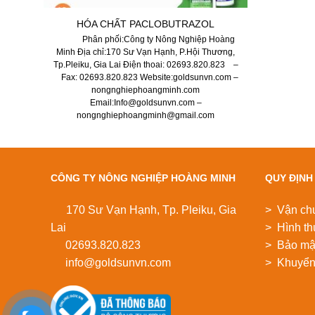
HÓA CHẤT PACLOBUTRAZOL
Phân phối:Công ty Nông Nghiệp Hoàng
Minh Địa chỉ:170 Sư Vạn Hạnh, P.Hội Thương,
Tp.Pleiku, Gia Lai Điện thoai: 02693.820.823 –
Fax: 02693.820.823 Website:goldsunvn.com –
nongnghiephoangminh.com
Email:Info@goldsunvn.com –
nongnghiephoangminh@gmail.com
CÔNG TY NÔNG NGHIỆP HOÀNG MINH
QUY ĐỊNH
170 Sư Vạn Hạnh, Tp. Pleiku, Gia
> Vận ch
Lai
> Hình th
02693.820.823
> Bảo mật
info@goldsunvn.com
> Khuyển