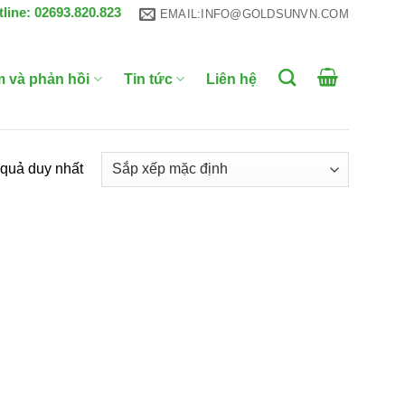
tline: 02693.820.823
EMAIL:INFO@GOLDSUNVN.COM
m và phản hồi
Tin tức
Liên hệ
t quả duy nhất