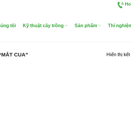
Ho
úng tôi
Kỹ thuật cây trồng
Sản phẩm
Thí nghiệ
“MẮT CUA”
Hiển thị kế