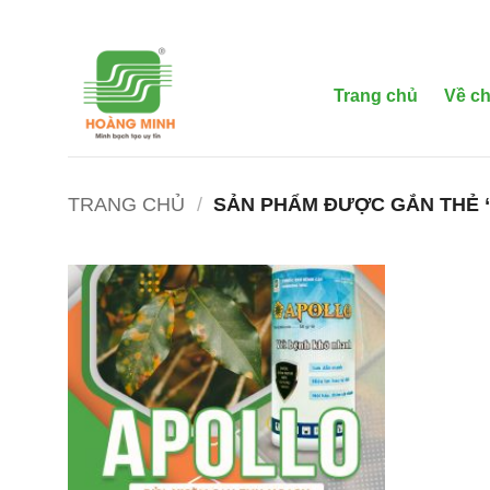
Bỏ
qua
nội
dung
Trang chủ
Về ch
TRANG CHỦ
/
SẢN PHẨM ĐƯỢC GẮN THẺ 