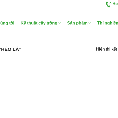
Ho
úng tôi
Kỹ thuật cây trồng
Sản phẩm
Thí nghiệ
“HÉO LÁ”
Hiển thị kế