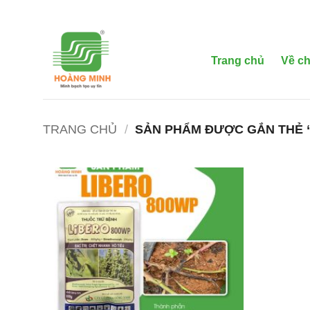
Bỏ
qua
nội
dung
Trang chủ
Về ch
TRANG CHỦ
/
SẢN PHẨM ĐƯỢC GẮN THẺ 