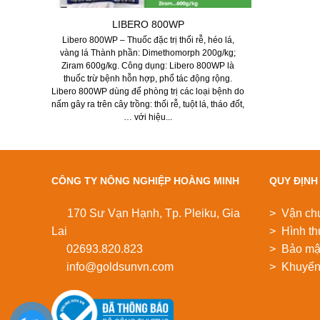
LIBERO 800WP
Libero 800WP – Thuốc đặc trị thối rễ, héo lá,
vàng lá Thành phần: Dimethomorph 200g/kg;
Ziram 600g/kg. Công dụng: Libero 800WP là
thuốc trừ bệnh hỗn hợp, phổ tác động rộng.
Libero 800WP dùng để phòng trị các loại bệnh do
nấm gây ra trên cây trồng: thối rễ, tuột lá, tháo đốt,
… với hiệu...
CÔNG TY NÔNG NGHIỆP HOÀNG MINH
QUY ĐỊNH
170 Sư Vạn Hạnh, Tp. Pleiku, Gia
> Vận ch
Lai
> Hình th
02693.820.823
> Bảo mật
info@goldsunvn.com
> Khuyển