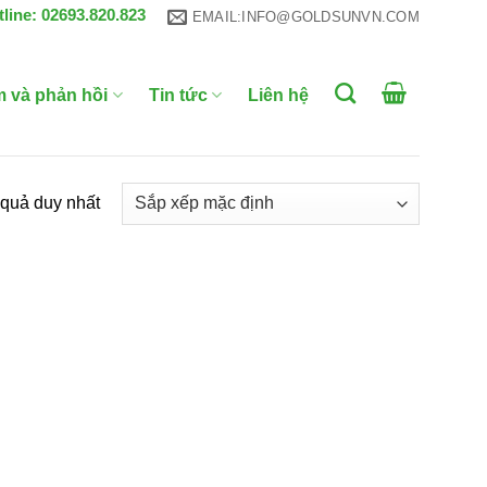
tline: 02693.820.823
EMAIL:INFO@GOLDSUNVN.COM
m và phản hồi
Tin tức
Liên hệ
t quả duy nhất