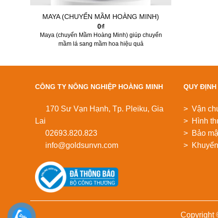
MAYA (CHUYỂN MẦM HOÀNG MINH)
0
₫
Maya (chuyển Mầm Hoàng Minh) giúp chuyển
mầm lá sang mầm hoa hiệu quả
CÔNG TY NÔNG NGHIỆP HOÀNG MINH
QUY ĐỊNH
170 Sư Vạn Hạnh, Tp. Pleiku, Gia
> Vận ch
Lai
> Hình th
02693.820.823
> Bảo mật
info@goldsunvn.com
> Khuyển
Copyright