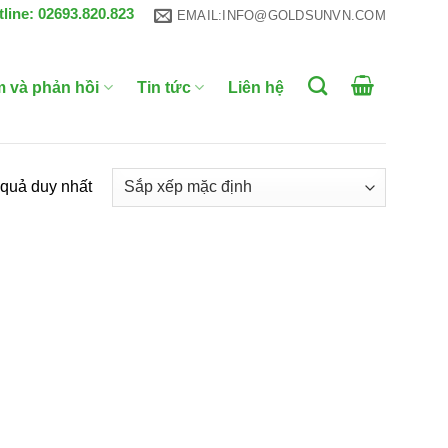
tline: 02693.820.823
EMAIL:INFO@GOLDSUNVN.COM
m và phản hồi
Tin tức
Liên hệ
t quả duy nhất