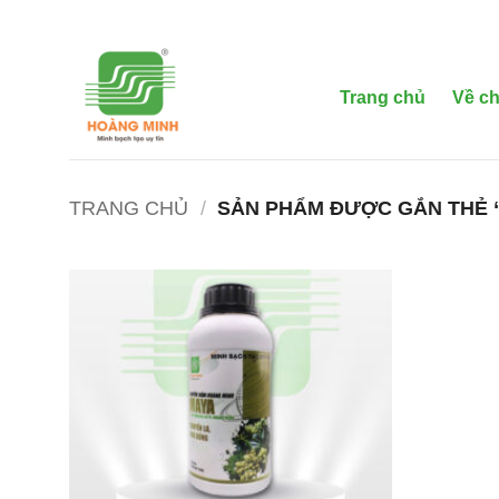
Bỏ
qua
nội
dung
Trang chủ
Về ch
TRANG CHỦ
/
SẢN PHẨM ĐƯỢC GẮN THẺ 