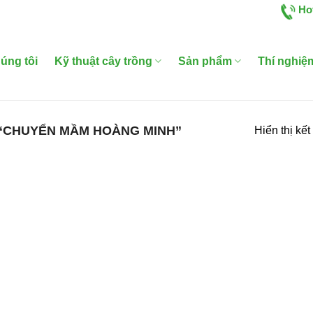
Ho
úng tôi
Kỹ thuật cây trồng
Sản phẩm
Thí nghiệ
“CHUYỂN MẦM HOÀNG MINH”
Hiển thị kế