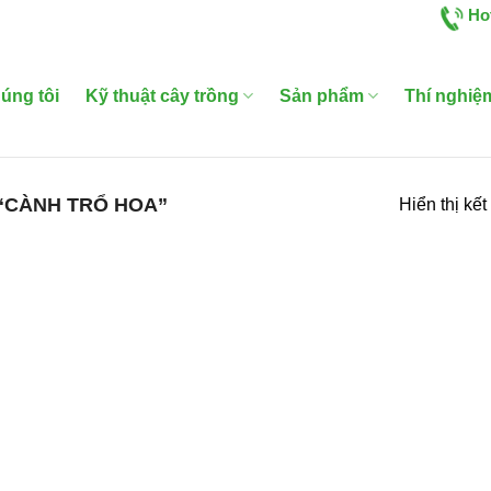
Ho
úng tôi
Kỹ thuật cây trồng
Sản phẩm
Thí nghiệ
“CÀNH TRỔ HOA”
Hiển thị kế