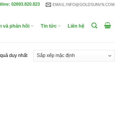
tline: 02693.820.823
EMAIL:INFO@GOLDSUNVN.COM
m và phản hồi
Tin tức
Liên hệ
t quả duy nhất