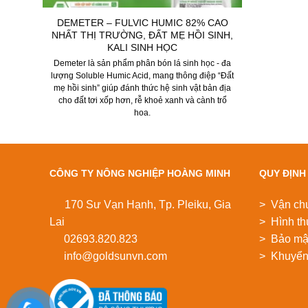
DEMETER – FULVIC HUMIC 82% CAO
NHẤT THỊ TRƯỜNG, ĐẤT MẸ HỒI SINH,
KALI SINH HỌC
Demeter là sản phẩm phân bón lá sinh học - đa
lượng Soluble Humic Acid, mang thông điệp “Đất
mẹ hồi sinh” giúp đánh thức hệ sinh vật bản địa
cho đất tơi xốp hơn, rễ khoẻ xanh và cành trổ
hoa.
CÔNG TY NÔNG NGHIỆP HOÀNG MINH
QUY ĐỊNH
170 Sư Vạn Hạnh, Tp. Pleiku, Gia
> Vận ch
Lai
> Hình th
02693.820.823
> Bảo mật
info@goldsunvn.com
> Khuyển