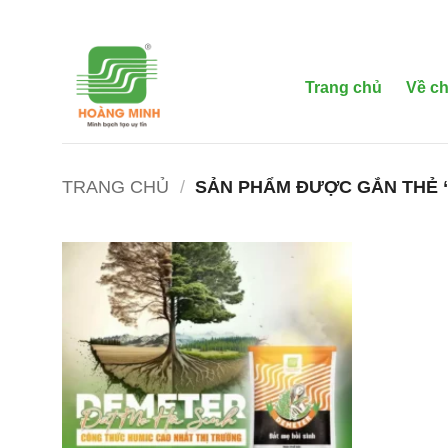
Bỏ
qua
nội
dung
Trang chủ
Về ch
TRANG CHỦ
/
SẢN PHẨM ĐƯỢC GẮN THẺ 