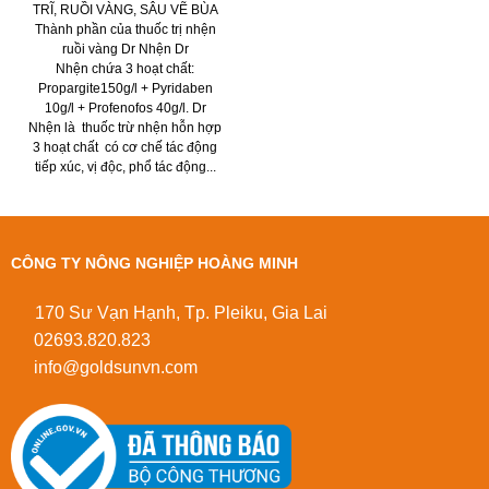
TRĨ, RUỒI VÀNG, SÂU VẼ BÙA
Thành phần của thuốc trị nhện
ruồi vàng Dr Nhện Dr
Nhện chứa 3 hoạt chất:
Propargite150g/l + Pyridaben
10g/l + Profenofos 40g/l. Dr
Nhện là thuốc trừ nhện hỗn hợp
3 hoạt chất có cơ chế tác động
tiếp xúc, vị độc, phổ tác động...
CÔNG TY NÔNG NGHIỆP HOÀNG MINH
170 Sư Vạn Hạnh, Tp. Pleiku, Gia Lai
02693.820.823
info@goldsunvn.com