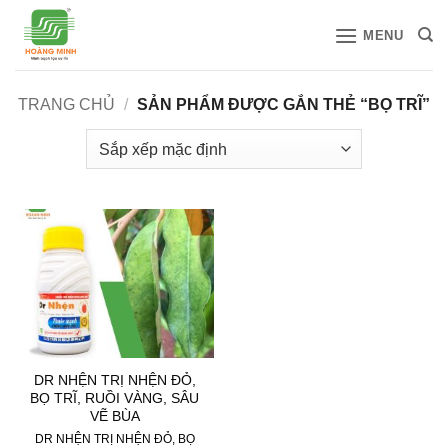
Bỏ
MENU
qua
nội
dung
TRANG CHỦ
/
SẢN PHẨM ĐƯỢC GẮN THẺ “BỌ TRĨ”
DR NHỆN TRỊ NHỆN ĐỎ,
BỌ TRĨ, RUỒI VÀNG, SÂU
VẼ BÙA
DR NHỆN TRỊ NHỆN ĐỎ, BỌ