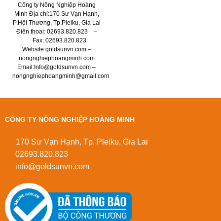
Công ty Nông Nghiệp Hoàng
Minh Địa chỉ:170 Sư Vạn Hạnh,
P.Hội Thương, Tp.Pleiku, Gia Lai
Điện thoai: 02693.820.823 –
Fax: 02693.820.823
Website:goldsunvn.com –
nongnghiephoangminh.com
Email:Info@goldsunvn.com –
nongnghiephoangminh@gmail.com
CÔNG TY NÔNG NGHIỆP HOÀNG MINH
170 Sư Vạn Hạnh, Tp. Pleiku, Gia Lai
02693.820.823
info@goldsunvn.com