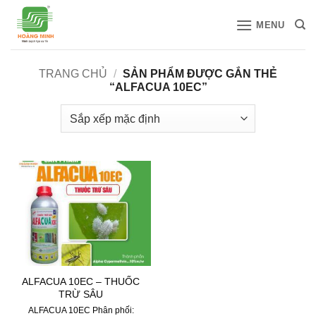
Bỏ
MENU
qua
nội
dung
TRANG CHỦ
/
SẢN PHẨM ĐƯỢC GẮN THẺ
“ALFACUA 10EC”
ALFACUA 10EC – THUỐC
TRỪ SÂU
ALFACUA 10EC Phân phối: