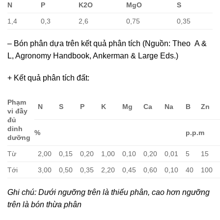
N
P
K2O
MgO
S
1,4
0,3
2,6
0,75
0,35
– Bón phân dựa trên kết quả phân tích (Nguồn: Theo A &
L, Agronomy Handbook, Ankerman & Large Eds.)
+ Kết quả phân tích đất:
Phạm
N
S
P
K
Mg
Ca
Na
B
Zn
vi đầy
đủ
dinh
%
p.p.m
dưỡng
Từ
2,00
0,15
0,20
1,00
0,10
0,20
0,01
5
15
Tới
3,00
0,50
0,35
2,20
0,45
0,60
0,10
40
100
Ghi chú: Dưới ngưỡng trên là thiếu phân, cao hơn ngưỡng
trên là bón thừa phân