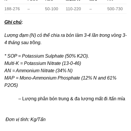
188-276
–
50-100
110-220
–
500-730
Ghi chú
:
Lượng đạm (N) có thể chia ra bón làm 3-4 lần trong vòng 3-
4 tháng sau trồng.
* SOP = Potassium Sulphate (50% K2O).
Multi-K
= Potassium Nitrate (13-0-46)
AN = Ammonium Nitrate (34% N)
MAP
= Mono-Ammonium Phosphate (12% N and 61%
P2O5)
­
– Lượng phân bón trung & đa lượng mất đi /tấn mía
Đơn vị tính: Kg/Tấn