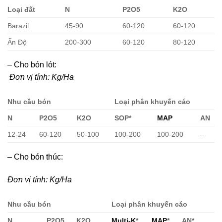
Loại đất
N
P2O5
K2O
Barazil
45-90
60-120
60-120
Ấn Độ
200-300
60-120
80-120
– Cho bón lót:
Đơn vị tính: Kg/Ha
Nhu cầu bón
Loại phân khuyến cáo
N
P2O5
K2O
SOP*
MAP
AN
12-24
60-120
50-100
100-200
100-200
–
– Cho bón thúc:
Đơn vị tính: Kg/Ha
Nhu cầu bón
Loại phân khuyến cáo
N
P2O5
K2O
Multi-K
*
MAP
*
AN*