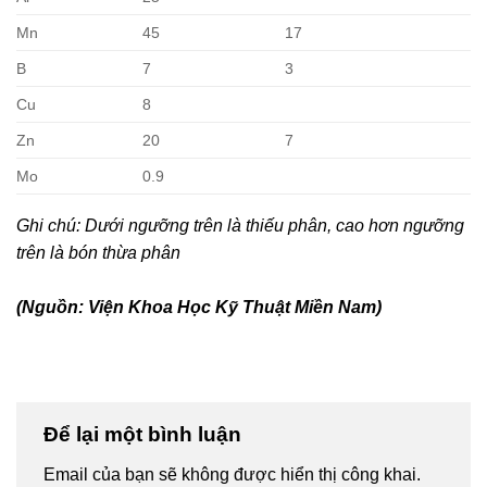
Mn
45
17
B
7
3
Cu
8
Zn
20
7
Mo
0.9
Ghi chú: Dưới ngưỡng trên là thiếu phân, cao hơn ngưỡng
trên là bón thừa phân
(Nguồn: Viện Khoa Học Kỹ Thuật Miền Nam)
Để lại một bình luận
Email của bạn sẽ không được hiển thị công khai.